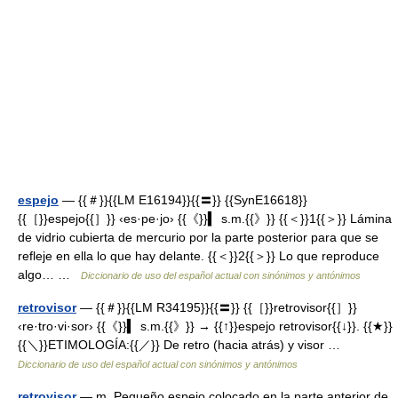
espejo
— {{＃}}{{LM E16194}}{{〓}} {{SynE16618}}
{{［}}espejo{{］}} ‹es·pe·jo› {{《}}▍ s.m.{{》}} {{＜}}1{{＞}} Lámina
de vidrio cubierta de mercurio por la parte posterior para que se
refleje en ella lo que hay delante. {{＜}}2{{＞}} Lo que reproduce
algo… …
Diccionario de uso del español actual con sinónimos y antónimos
retrovisor
— {{＃}}{{LM R34195}}{{〓}} {{［}}retrovisor{{］}}
‹re·tro·vi·sor› {{《}}▍ s.m.{{》}} → {{↑}}espejo retrovisor{{↓}}. {{★}}
{{＼}}ETIMOLOGÍA:{{／}} De retro (hacia atrás) y visor …
Diccionario de uso del español actual con sinónimos y antónimos
retrovisor
— m. Pequeño espejo colocado en la parte anterior de