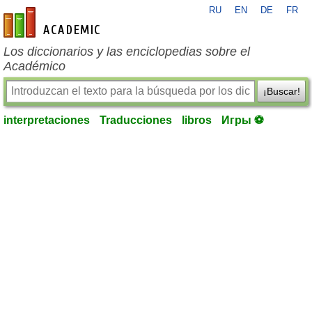
RU
EN
DE
FR
es-academic.com
Los diccionarios y las enciclopedias sobre el
Académico
¡Buscar!
interpretaciones
Traducciones
libros
Игры ⚽